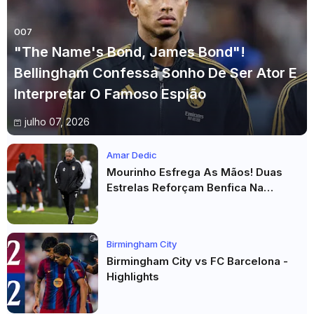
007
"The Name's Bond, James Bond"!
Bellingham Confessa Sonho De Ser Ator E
Interpretar O Famoso Espião
julho 07, 2026
Amar Dedic
Mourinho Esfrega As Mãos! Duas
Estrelas Reforçam Benfica Na
Véspera Do Real Madrid
Birmingham City
Birmingham City vs FC Barcelona -
Highlights