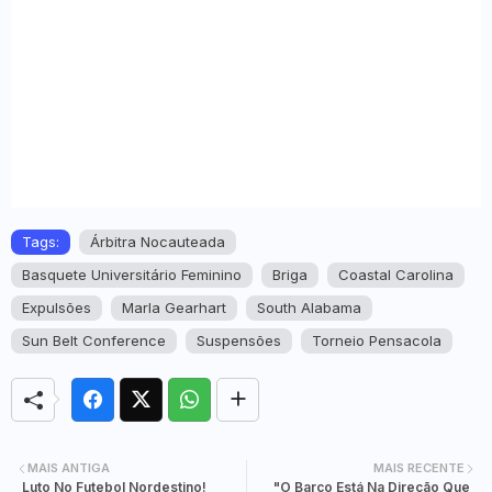
Tags:
Árbitra Nocauteada
Basquete Universitário Feminino
Briga
Coastal Carolina
Expulsões
Marla Gearhart
South Alabama
Sun Belt Conference
Suspensões
Torneio Pensacola
MAIS ANTIGA
MAIS RECENTE
Luto No Futebol Nordestino!
"O Barco Está Na Direção Que