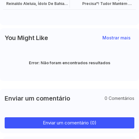
Reinaldo Aleluia, Ídolo De Bahia E
Precisa"! Tudor Mantém Fé
Ceará, Morre Aos 53 Anos
Inabalável Apesar De Queda
Livre Do Tottenham
You Might Like
Mostrar mais
Error:
Não foram encontrados resultados
Enviar um comentário
0 Comentários
Enviar um comentário (0)