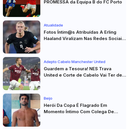
PROMESSA da Equipa B do FC Porto
Atualidade
Fotos Íntim@s Atribuídas A Erling
Haaland Viralizam Nas Redes Sociais
E Geram Grande Repercussão
Adepto Cabelo Manchester United
Guardem a Tesoura! NES Trava
United e Corte de Cabelo Vai Ter de
Esperar
Beijo
Herói Da Copa É Flagrado Em
Momento Íntimo Com Colega De
Seleção! Fotos De Beijos Sem
Camisa Viraviralizam