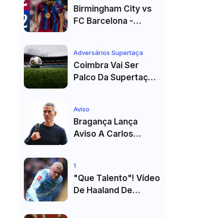
Madrid
Birmingham City vs
FC Barcelona -
Highlights
Adversários Supertaça
Coimbra Vai Ser
Palco Da Supertaça
Pela Quinta Vez!
Estádio Já Tem Data
Aviso
E Adversários
Bragança Lança
Confirmados
Aviso A Carlos
Vicens: "Vai Dar
Tudo" E Pode Mudar
1
O Sp. Braga
"Que Talento"! Vídeo
De Haaland De
Cueca Branca No
Vestiário Arrasa A