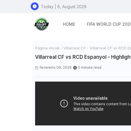
Today | 6, August 2026
HOME
FIFA WORLD CUP 202
Página inicial
Villarreal CF
Villarreal CF vs RCD Es
Villarreal CF vs RCD Espanyol - Highligh
fevereiro 09, 2026
0 minute read