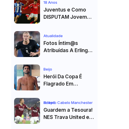
18 Anos
Internet
Juventus e Como
DISPUTAM Jovem
PROMESSA da
Equipa B do FC Porto
Atualidade
Fotos Íntim@s
Atribuídas A Erling
Haaland Viralizam
Nas Redes Sociais E
Beijo
Geram Grande
Herói Da Copa É
Repercussão
Flagrado Em
Momento Íntimo
Com Colega De
Adepto Cabelo Manchester United
Seleção! Fotos De
Guardem a Tesoura!
Beijos Sem Camisa
NES Trava United e
Viraviralizam
Corte de Cabelo Vai