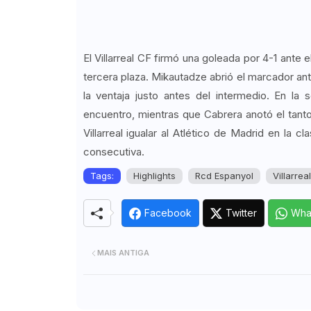
El Villarreal CF firmó una goleada por 4-1 ante
tercera plaza. Mikautadze abrió el marcador an
la ventaja justo antes del intermedio. En la
encuentro, mientras que Cabrera anotó el tanto d
Villarreal igualar al Atlético de Madrid en la 
consecutiva.
Tags:
Highlights
Rcd Espanyol
Villarrea
Facebook
Twitter
Wha
MAIS ANTIGA