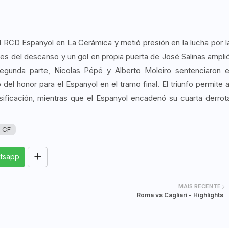
 el RCD Espanyol en La Cerámica y metió presión en la lucha por l
tes del descanso y un gol en propia puerta de José Salinas ampli
 segunda parte, Nicolas Pépé y Alberto Moleiro sentenciaron e
el honor para el Espanyol en el tramo final. El triunfo permite a
clasificación, mientras que el Espanyol encadenó su cuarta derrot
l CF
tsapp
MAIS RECENTE
Roma vs Cagliari - Highlights