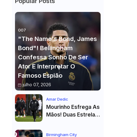
Popular Posts
007
"The Name's Bond, James
Bond"! Bellingham
Confessa Sonho De Ser
Ator E Interpretar O
Famoso Espião
julho 07, 2026
Amar Dedic
Mourinho Esfrega As
Mãos! Duas Estrelas
Reforçam Benfica Na
Véspera Do Real
Birmingham City