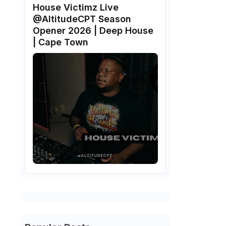
House Victimz Live
‪‪@AltitudeCPT‬ Season
Opener 2026 | Deep House
| Cape Town