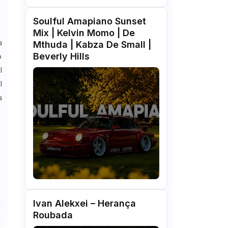
Soulful Amapiano Sunset
Mix | Kelvin Momo | De
a
Mthuda | Kabza De Small |
Beverly Hills
ó
l
l
a
Ivan Alekxei – Herança
Roubada