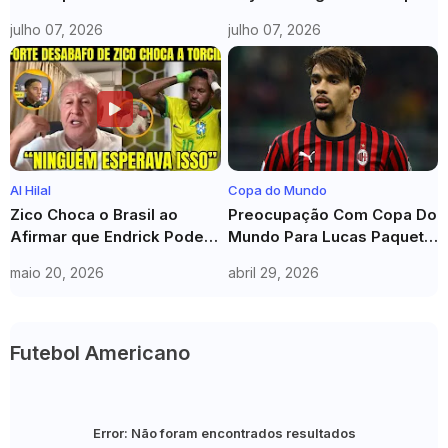
Na Eliminação Do Brasil:
Eliminação Do Brasil E
julho 07, 2026
julho 07, 2026
"Vamos Levantar A Cabeça
Provoca Haaland: "Fica
E Seguir Em Frente"
Quieto"
Al Hilal
Copa do Mundo
Zico Choca o Brasil ao
Preocupação Com Copa Do
Afirmar que Endrick Pode
Mundo Para Lucas Paquetá:
Ser Maior que Neymar no
O Que Deu Errado No
maio 20, 2026
abril 29, 2026
Mundial
Flamengo?
Futebol Americano
Error:
Não foram encontrados resultados