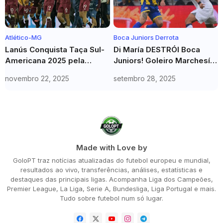
Atlético-MG
Boca Juniors Derrota
Lanús Conquista Taça Sul-
Di María DESTRÓI Boca
Americana 2025 pela
Juniors! Goleiro Marchesín
Segunda Vez: Vitória nos
Comete Erro que Vira
novembro 22, 2025
setembro 28, 2025
Pênaltis contra Atlético-MG
PESADELO
em Assunção
Made with Love by
GoloPT traz notícias atualizadas do futebol europeu e mundial,
resultados ao vivo, transferências, análises, estatísticas e
destaques das principais ligas. Acompanha Liga dos Campeões,
Premier League, La Liga, Serie A, Bundesliga, Liga Portugal e mais.
Tudo sobre futebol num só lugar.