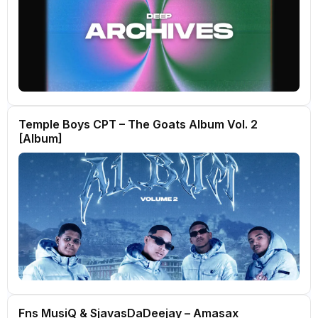
Temple Boys CPT – The Goats Album Vol. 2
[Album]
Fns MusiQ & SjavasDaDeejay – Amasax