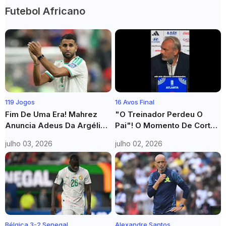
Futebol Africano
119 Jogos
16 Avos Final
Fim De Uma Era! Mahrez
"O Treinador Perdeu O
Anuncia Adeus Da Argélia
Pai"! O Momento De Cortar
Após Eliminação No
O Coração Em Que
julho 03, 2026
julho 02, 2026
Mundial E Encerra Ciclo De
Desabre Descobre A
119 Jogos
Tragédia Em Plena
Conferência
Bélgica 3-2 Senegal
Alexandre Santos