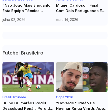
"Não Jogo Mais Enquanto
Miguel Cardoso: "Final
Esta Equipa Técnica
Com Dois Portugueses É
Liderar"! Gueye Abandona
Sinal Da Nossa Qualidade"
julho 02, 2026
maio 14, 2026
Senegal Após Eliminação
Futebol Brasileiro
Brasil Eliminado
Copa 2026
Bruno Guimarães Pediu
"Covarde"! Irmão De
Desculpas! Penálti Perdido
Neymar Xinga Vini Jr. Após