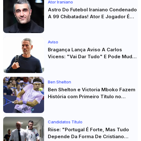
Ator Iraniano
Astro Do Futebol Iraniano Condenado
A 99 Chibatadas! Ator E Jogador É
Acusado De Estupro E Sequestro
Aviso
Bragança Lança Aviso A Carlos
Vicens: "Vai Dar Tudo" E Pode Mudar
O Sp. Braga
Ben Shelton
Ben Shelton e Victoria Mboko Fazem
História com Primeiro Título no
Masters 1000 de Toronto
Candidatos Título
Riise: "Portugal É Forte, Mas Tudo
Depende Da Forma De Cristiano