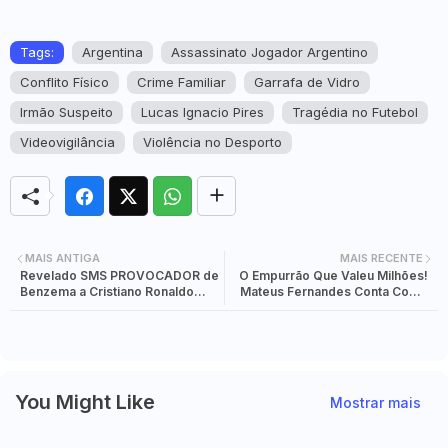
Tags:
Argentina
Assassinato Jogador Argentino
Conflito Físico
Crime Familiar
Garrafa de Vidro
Irmão Suspeito
Lucas Ignacio Pires
Tragédia no Futebol
Videovigilância
Violência no Desporto
MAIS ANTIGA
MAIS RECENTE
Revelado SMS PROVOCADOR de
O Empurrão Que Valeu Milhões!
Benzema a Cristiano Ronaldo
Mateus Fernandes Conta Como
Sobre o Título da Arábia Saudita
Convenceu Luís Guilherme A
Escolher O Sporting
You Might Like
Mostrar mais