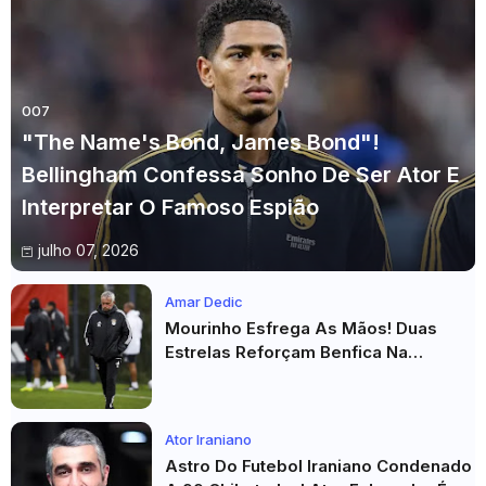
007
"The Name's Bond, James Bond"!
Bellingham Confessa Sonho De Ser Ator E
Interpretar O Famoso Espião
julho 07, 2026
Amar Dedic
Mourinho Esfrega As Mãos! Duas
Estrelas Reforçam Benfica Na
Véspera Do Real Madrid
Ator Iraniano
Astro Do Futebol Iraniano Condenado