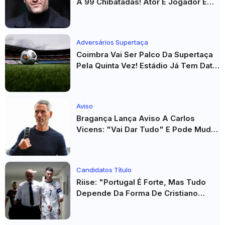
A 99 Chibatadas! Ator E Jogador É
Acusado De Estupro E Sequestro
Adversários Supertaça
Coimbra Vai Ser Palco Da Supertaça
Pela Quinta Vez! Estádio Já Tem Data
E Adversários Confirmados
Aviso
Bragança Lança Aviso A Carlos
Vicens: "Vai Dar Tudo" E Pode Mudar
O Sp. Braga
Candidatos Título
Riise: "Portugal É Forte, Mas Tudo
Depende Da Forma De Cristiano
Ronaldo"