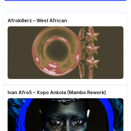
Afrokillerz – West African
Ivan Afro5 – Xopo Ankola (Mambo Rework)