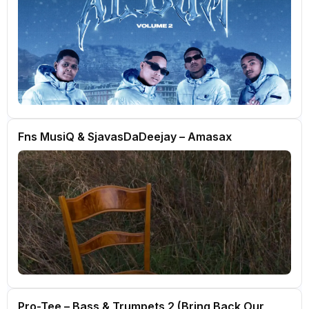
Fns MusiQ & SjavasDaDeejay – Amasax
Pro-Tee – Bass & Trumpets 2 (Bring Back Our