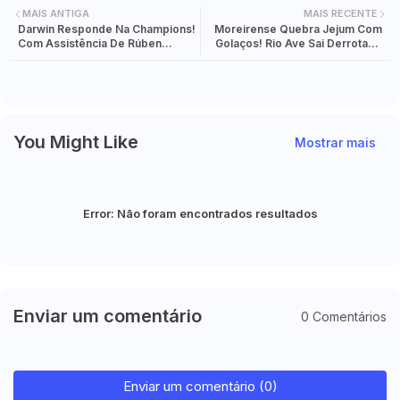
MAIS ANTIGA
MAIS RECENTE
Darwin Responde Na Champions!
Moreirense Quebra Jejum Com
Com Assistência De Rúben
Golaços! Rio Ave Sai Derrotado
Neves, Herói Decide E Al Hilal
Em Casa No Fecho Da Jornada
Fecha Em Primeiro
You Might Like
Mostrar mais
Error:
Não foram encontrados resultados
Enviar um comentário
0 Comentários
Enviar um comentário (0)