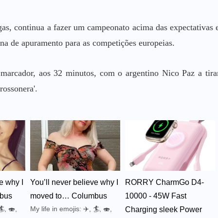
as, continua a fazer um campeonato acima das expectativas 
ona de apuramento para as competições europeias.
arcador, aos 32 minutos, com o argentino Nico Paz a tira
rossonera'.
e why I
You’ll never believe why I
RORRY CharmGo D4-
bus
moved to… Columbus
10000 - 45W Fast
🏄, 🍣,
My life in emojis: ✈️, 🏄, 🍣,
Charging sleek Power