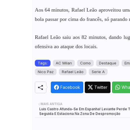
Corrie Cooks
🚵‍♂️
MeetSingles
Aos 64 minutos, Rafael Leão aproveitou uma
bola passar por cima do francês, só parando n
Rafael Leão saiu aos 82 minutos, dando lug
ofensiva ao ataque dos locais.
Tags:
AC Milan
Como
Destaque
Em
Nico Paz
Rafael Leão
Serie A
Facebook
Twitter
Wha
MAIS ANTIGA
Luís Castro Afunda-Se Em Espanha! Levante Perde T
Seguida E Estaciona Na Zona De Despromoção