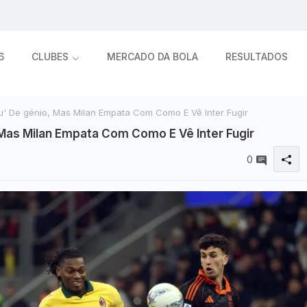
6
CLUBES
MERCADO DA BOLA
RESULTADOS
' De génio, Mas Milan Empata Com Como E Vê Inter Fugir
Mas Milan Empata Com Como E Vê Inter Fugir
0