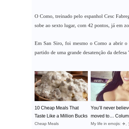
O Como, treinado pelo espanhol Cesc Fabreg
sobe ao sexto lugar, com 42 pontos, já em z
Em San Siro, foi mesmo o Como a abrir o m
partido de uma grande desatenção da defesa '
10 Cheap Meals That
You’ll never believ
Taste Like a Million Bucks
moved to… Colum
Cheap Meals
My life in emojis: ✈️, 