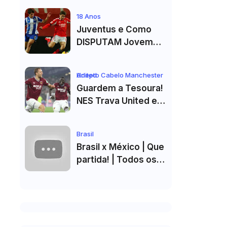
De Cristiano
18 Anos
Ronaldo"
Juventus e Como
DISPUTAM Jovem
PROMESSA da
Equipa B do FC Porto
Adepto Cabelo Manchester United
Guardem a Tesoura!
NES Trava United e
Corte de Cabelo Vai
Ter de Esperar
Brasil
Brasil x México | Que
partida! | Todos os
golos e melhores
momentos em HD
2026