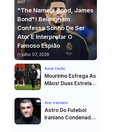
007
"The Name's Bond, James
Bond"! Bellingham
Confessa Sonho De Ser
Ator E Interpretar O
Famoso Espião
julho 07, 2026
Amar Dedic
Mourinho Esfrega As
Mãos! Duas Estrelas
Reforçam Benfica Na
Véspera Do Real
Ator Iraniano
Madrid
Astro Do Futebol
Iraniano Condenado
A 99 Chibatadas!