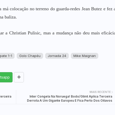
🚵‍♂️
Bank
MeetSingles
 má colocação no terreno do guarda-redes Jean Butez e fez 
RORRY CharmGo D4 —
10000mAh power bank with
a baliza.
45W fast charging Apple
Watch charger.
ar a Christian Pulisic, mas a mudança não deu mais eficáci
RORRY
pate 1-1
Golo Chapéu
Jornada 24
Mike Maignan
tsapp
MAIS RECENTE
erceira
Inter Congela Na Noruega! Bodo/Glimt Aplica Terceira
Derrota A Um Gigante Europeu E Fica Perto Dos Oitavos