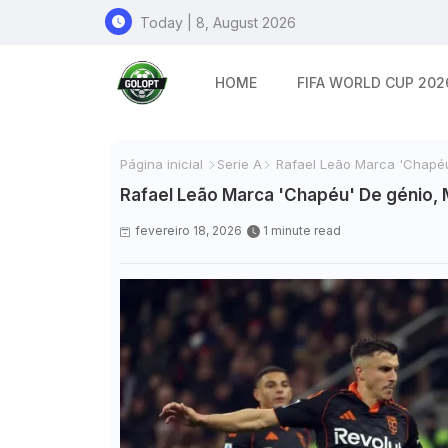
Today | 8, August 2026
HOME
FIFA WORLD CUP 202
Página inicial
Serie A
Rafael Leão Marca 'Chapéu
Rafael Leão Marca 'Chapéu' De génio, 
fevereiro 18, 2026
1 minute read