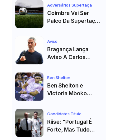
Ator E Jogador É
Adversários Supertaça
Acusado De Estupro
Coimbra Vai Ser
E Sequestro
Palco Da Supertaça
Pela Quinta Vez!
Estádio Já Tem Data
Aviso
E Adversários
Bragança Lança
Confirmados
Aviso A Carlos
Vicens: "Vai Dar
Tudo" E Pode Mudar
Ben Shelton
O Sp. Braga
Ben Shelton e
Victoria Mboko
Fazem História com
Primeiro Título no
Candidatos Título
Masters 1000 de
Riise: "Portugal É
Toronto
Forte, Mas Tudo
Depende Da Forma