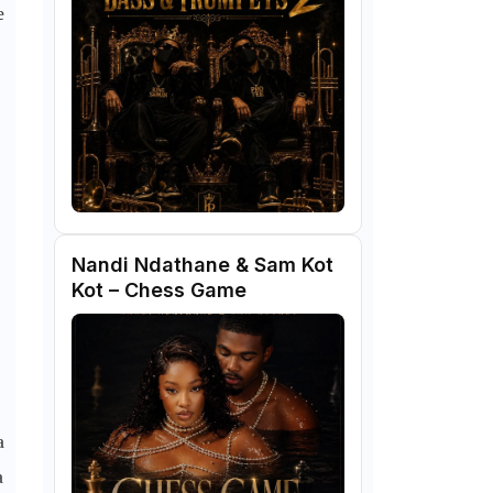
e
Nandi Ndathane & Sam Kot
Kot – Chess Game
a
a