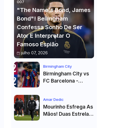
007
"The Name's Bond, James
Bond"! Bellingham
Confessa Sonho De Ser
Ator E Interpretar O
Famoso Espião
julho 07, 2026
Birmingham City
Birmingham City vs
FC Barcelona -
Highlights
Amar Dedic
Mourinho Esfrega As
Mãos! Duas Estrelas
Reforçam Benfica Na