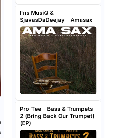
Fns MusiQ &
SjavasDaDeejay – Amasax
Pro-Tee – Bass & Trumpets
2 (Bring Back Our Trumpet)
a
(EP)
m