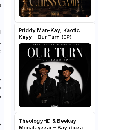
é
Priddy Man-Kay, Kaotic
l
Kayy – Our Turn (EP)
,
r
,
m
m
TheologyHD & Beekay
o
Monalayzzar – Bayabuza