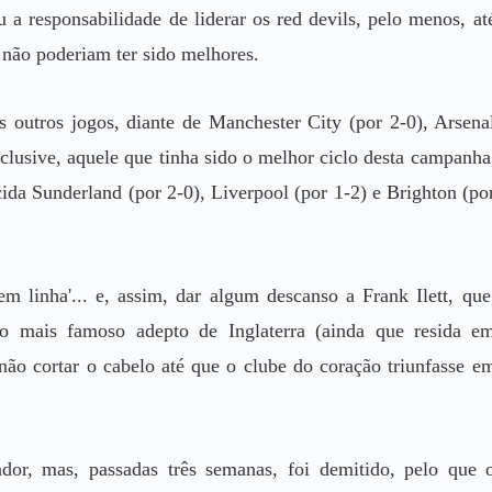
 a responsabilidade de liderar os red devils, pelo menos, at
s não poderiam ter sido melhores.
os outros jogos, diante de Manchester City (por 2-0), Arsena
nclusive, aquele que tinha sido o melhor ciclo desta campanha
da Sunderland (por 2-0), Liverpool (por 1-2) e Brighton (po
em linha'... e, assim, dar algum descanso a Frank Ilett, que
o mais famoso adepto de Inglaterra (ainda que resida e
não cortar o cabelo até que o clube do coração triunfasse e
ador, mas, passadas três semanas, foi demitido, pelo que 