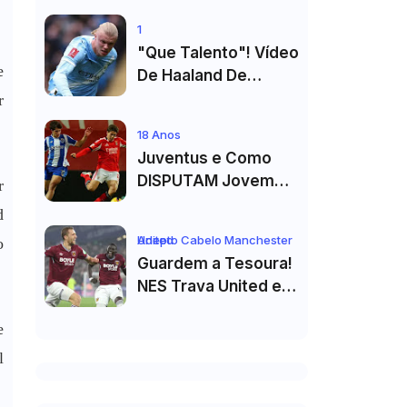
De Cristiano
1
Ronaldo"
"Que Talento"! Vídeo
e
De Haaland De
Cueca Branca No
r
Vestiário Arrasa A
18 Anos
Internet
Juventus e Como
DISPUTAM Jovem
r
PROMESSA da
d
Equipa B do FC Porto
Adepto Cabelo Manchester United
o
Guardem a Tesoura!
NES Trava United e
Corte de Cabelo Vai
e
Ter de Esperar
l