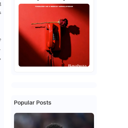
g
s
e
.
,
Popular Posts