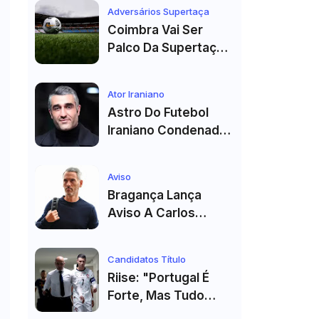
Véspera Do Real
Adversários Supertaça
Madrid
Coimbra Vai Ser
Palco Da Supertaça
Pela Quinta Vez!
Estádio Já Tem Data
Ator Iraniano
E Adversários
Astro Do Futebol
Confirmados
Iraniano Condenado
A 99 Chibatadas!
Ator E Jogador É
Aviso
Acusado De Estupro
Bragança Lança
E Sequestro
Aviso A Carlos
Vicens: "Vai Dar
Tudo" E Pode Mudar
Candidatos Título
O Sp. Braga
Riise: "Portugal É
Forte, Mas Tudo
Depende Da Forma