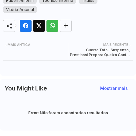
Ruben Amorim
Técnico Interino
Títulos
Vitória Arsenal
MAIS ANTIGA
MAIS RECENTE
Guerra Total! Suspenso,
Prestianni Prepara Queixa Contra
Mbappé E Vinícius Por
Difamação
You Might Like
Mostrar mais
Error:
Não foram encontrados resultados