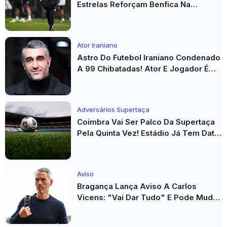
Estrelas Reforçam Benfica Na
Véspera Do Real Madrid
Ator Iraniano
Astro Do Futebol Iraniano Condenado
A 99 Chibatadas! Ator E Jogador É
Acusado De Estupro E Sequestro
Adversários Supertaça
Coimbra Vai Ser Palco Da Supertaça
Pela Quinta Vez! Estádio Já Tem Data
E Adversários Confirmados
Aviso
Bragança Lança Aviso A Carlos
Vicens: "Vai Dar Tudo" E Pode Mudar
O Sp. Braga