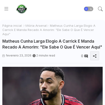
Página inicial
Vitória Arsenal
Matheus Cunha Larga Elogio A
Carrick E Manda Recado A Amorim: "Ele Sabe O Que É Vencer
Aqui"
Matheus Cunha Larga Elogio A Carrick E Manda
Recado A Amorim: "Ele Sabe O Que É Vencer Aqui"
fevereiro 23, 2026
2 minute read
0