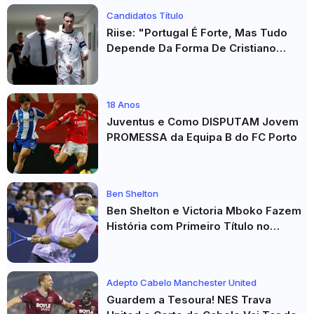
Candidatos Título
Riise: "Portugal É Forte, Mas Tudo
Depende Da Forma De Cristiano
Ronaldo"
18 Anos
Juventus e Como DISPUTAM Jovem
PROMESSA da Equipa B do FC Porto
Ben Shelton
Ben Shelton e Victoria Mboko Fazem
História com Primeiro Título no
Masters 1000 de Toronto
Adepto Cabelo Manchester United
Guardem a Tesoura! NES Trava