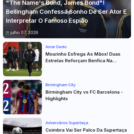
"The Name's Bond, James Bond"!
Bellingham Confessa Sonho De Ser Ator E
Interpretar O Famoso Espião
julho 07, 2026
Amar Dedic
Mourinho Esfrega As Mãos! Duas
Estrelas Reforçam Benfica Na
Véspera Do Real Madrid
Birmingham City
Birmingham City vs FC Barcelona -
Highlights
Adversários Supertaça
Coimbra Vai Ser Palco Da Supertaça