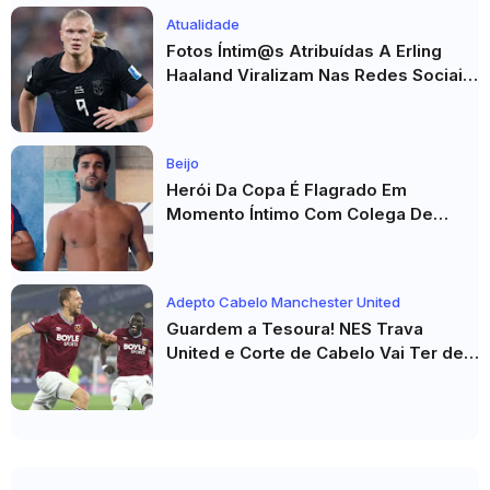
Atualidade
Fotos Íntim@s Atribuídas A Erling
Haaland Viralizam Nas Redes Sociais
E Geram Grande Repercussão
Beijo
Herói Da Copa É Flagrado Em
Momento Íntimo Com Colega De
Seleção! Fotos De Beijos Sem
Camisa Viraviralizam
Adepto Cabelo Manchester United
Guardem a Tesoura! NES Trava
United e Corte de Cabelo Vai Ter de
Esperar