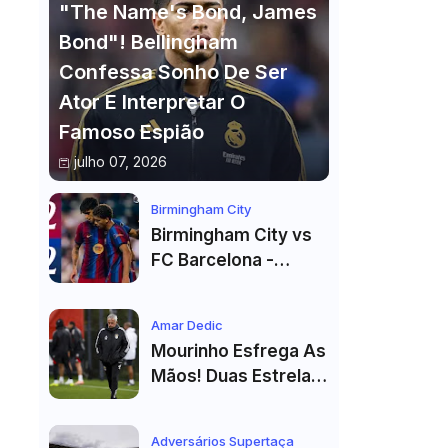
"The Name's Bond, James
Bond"! Bellingham
Confessa Sonho De Ser
Ator E Interpretar O
Famoso Espião
julho 07, 2026
Birmingham City
Birmingham City vs
FC Barcelona -
Highlights
Amar Dedic
Mourinho Esfrega As
Mãos! Duas Estrelas
Reforçam Benfica Na
Véspera Do Real
Adversários Supertaça