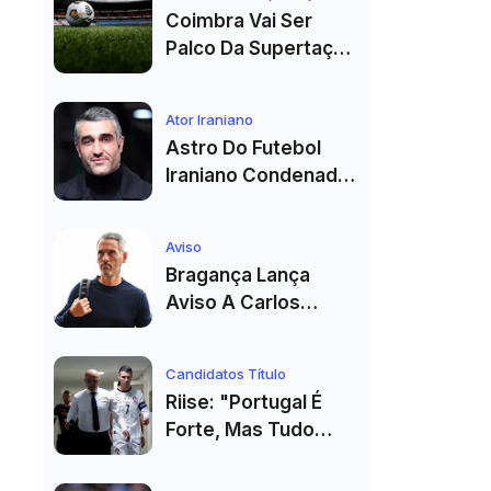
Madrid
Coimbra Vai Ser
Palco Da Supertaça
Pela Quinta Vez!
Estádio Já Tem Data
Ator Iraniano
E Adversários
Astro Do Futebol
Confirmados
Iraniano Condenado
A 99 Chibatadas!
Ator E Jogador É
Aviso
Acusado De Estupro
Bragança Lança
E Sequestro
Aviso A Carlos
Vicens: "Vai Dar
Tudo" E Pode Mudar
Candidatos Título
O Sp. Braga
Riise: "Portugal É
Forte, Mas Tudo
Depende Da Forma
De Cristiano