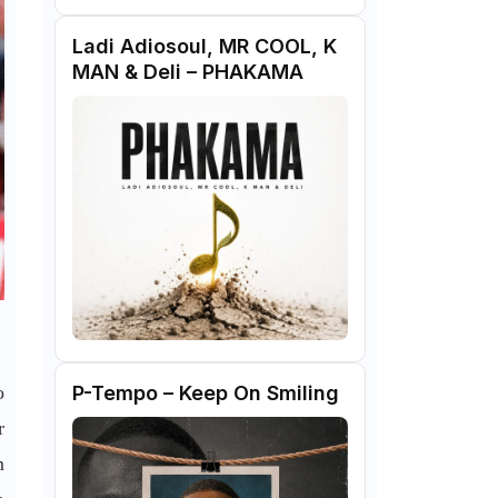
Ladi Adiosoul, MR COOL, K
MAN & Deli – PHAKAMA
o
P-Tempo – Keep On Smiling
r
m