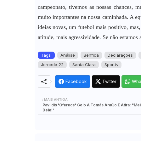
campeonato, tivemos as nossas chances, mas
muito importantes na nossa caminhada. A equ
ideias novas, um futebol mais positivo, mas,
atitude, mais agressividade. Se não estamos a
Tags:
Análise
Benfica
Declarações
Jornada 22
Santa Clara
Sporttv
Facebook
Twitter
Wha
MAIS ANTIGA
Pavlidis 'Oferece' Golo A Tomás Araújo E Atira: "Mei
Dele!"