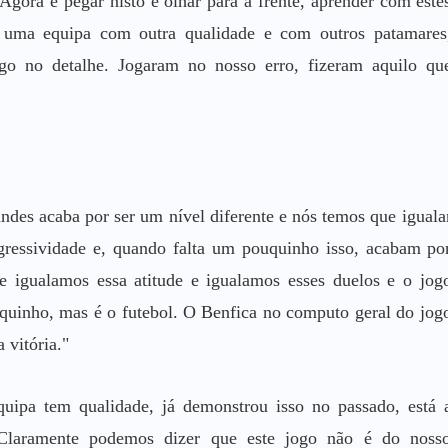
Agora é pegar nisto e olhar para a frente, aprender com este
 uma equipa com outra qualidade e com outros patamares
o no detalhe. Jogaram no nosso erro, fizeram aquilo qu
andes acaba por ser um nível diferente e nós temos que iguala
agressividade e, quando falta um pouquinho isso, acabam po
e igualamos essa atitude e igualamos esses duelos e o jog
quinho, mas é o futebol. O Benfica no computo geral do jog
 vitória."
quipa tem qualidade, já demonstrou isso no passado, está 
 Claramente podemos dizer que este jogo não é do noss