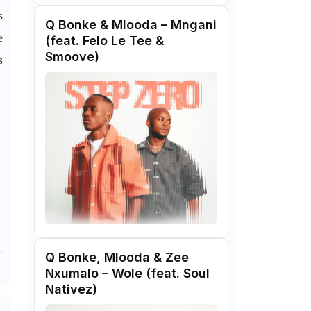
s
Q Bonke & Mlooda – Mngani
e
(feat. Felo Le Tee &
Smoove)
s
Q Bonke, Mlooda & Zee
Nxumalo – Wole (feat. Soul
Nativez)