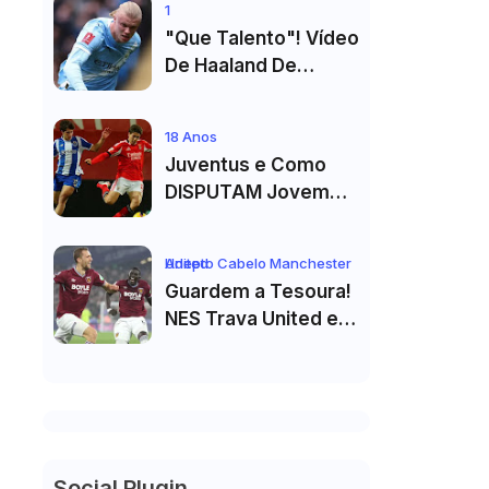
1
Ronaldo"
"Que Talento"! Vídeo
De Haaland De
Cueca Branca No
Vestiário Arrasa A
18 Anos
Internet
Juventus e Como
DISPUTAM Jovem
PROMESSA da
Equipa B do FC Porto
Adepto Cabelo Manchester United
Guardem a Tesoura!
NES Trava United e
Corte de Cabelo Vai
Ter de Esperar
Social Plugin