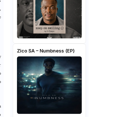
s
,
e
Zico SA – Numbness (EP)
r
r
o
o
a
o