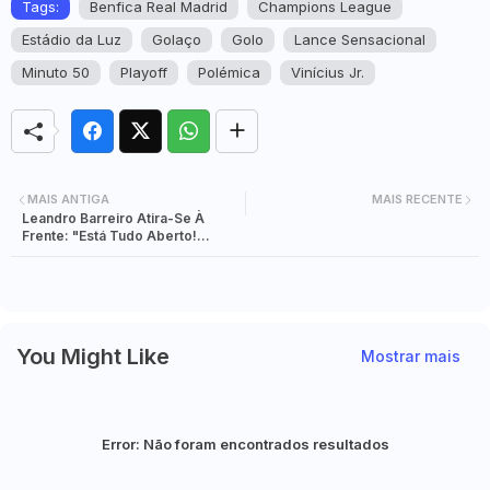
Tags:
Benfica Real Madrid
Champions League
Estádio da Luz
Golaço
Golo
Lance Sensacional
Minuto 50
Playoff
Polémica
Vinícius Jr.
MAIS ANTIGA
MAIS RECENTE
Leandro Barreiro Atira-Se À
Frente: "Está Tudo Aberto!
Vamos A Madrid Para Ganhar
You Might Like
Mostrar mais
Error:
Não foram encontrados resultados