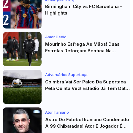
Birmingham City vs FC Barcelona -
Highlights
Amar Dedic
Mourinho Esfrega As Mãos! Duas
Estrelas Reforçam Benfica Na
Véspera Do Real Madrid
Adversários Supertaça
Coimbra Vai Ser Palco Da Supertaça
Pela Quinta Vez! Estádio Já Tem Data
E Adversários Confirmados
Ator Iraniano
Astro Do Futebol Iraniano Condenado
A 99 Chibatadas! Ator E Jogador É
Acusado De Estupro E Sequestro