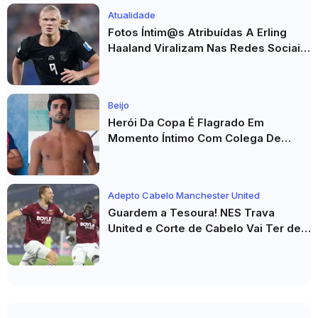
Atualidade
Fotos Íntim@s Atribuídas A Erling
Haaland Viralizam Nas Redes Sociais
E Geram Grande Repercussão
Beijo
Herói Da Copa É Flagrado Em
Momento Íntimo Com Colega De
Seleção! Fotos De Beijos Sem
Camisa Viraviralizam
Adepto Cabelo Manchester United
Guardem a Tesoura! NES Trava
United e Corte de Cabelo Vai Ter de
Esperar