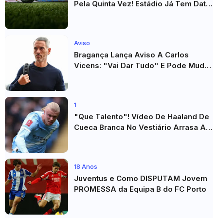
Pela Quinta Vez! Estádio Já Tem Data
E Adversários Confirmados
Aviso
Bragança Lança Aviso A Carlos
Vicens: "Vai Dar Tudo" E Pode Mudar
O Sp. Braga
1
"Que Talento"! Vídeo De Haaland De
Cueca Branca No Vestiário Arrasa A
Internet
18 Anos
Juventus e Como DISPUTAM Jovem
PROMESSA da Equipa B do FC Porto