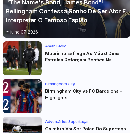
"The Name's Bond, James Bond"!
Bellingham Confessa Sonho De Ser Ator E
Interpretar O Famoso Espião
julho 07, 2026
Amar Dedic
Mourinho Esfrega As Mãos! Duas
Estrelas Reforçam Benfica Na
Véspera Do Real Madrid
Birmingham City
Birmingham City vs FC Barcelona -
Highlights
Adversários Supertaça
Coimbra Vai Ser Palco Da Supertaça