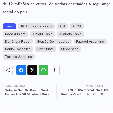
de 12 milhões de euros) de verbas destinadas à segurança
social do país.
Tags:
19 Bilhões De Pesos
AFA
ARCA
Boca Juniors
Chiqui Tapia
Claudio Tapia
Denúncia Fiscal
Evasão De Impostos
Futebol Argentino
Pablo Toviggino
River Plate
Suspensão
Torneio Apertura
MAIS ANTIGA
MAIS RECENTE
Solução Saiu Do Banco! Sesko
LOUCURA TOTAL NA LUZ!
Entrou Aos 58 Minutos E Decidiu
Benfica Vira Sporting Com Golo
Para O Manchester United Em
A Um Segundo Do Fim E Fica
Liverpool
Perto Das Meias-Finais