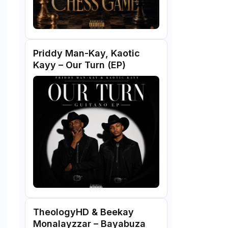
Priddy Man-Kay, Kaotic
Kayy – Our Turn (EP)
TheologyHD & Beekay
Monalayzzar – Bayabuza