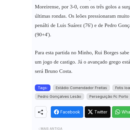
Moreirense, por 3-0, com os três golos a su
últimas rondas. Os leões pressionaram muito 
penálti de Luis Suárez (76') e de Pedro Gonç
(90+4').
Para esta partida no Minho, Rui Borges sabe
um jogo de castigo. Já o avançado grego está
será Bruno Costa.
Tags:
Estádio Comendador Freitas
Fotis Io
Pedro Gonçalves Lesão
Perseguição Fc Porto
Facebook
Twitter
Wha
MAIS ANTIGA