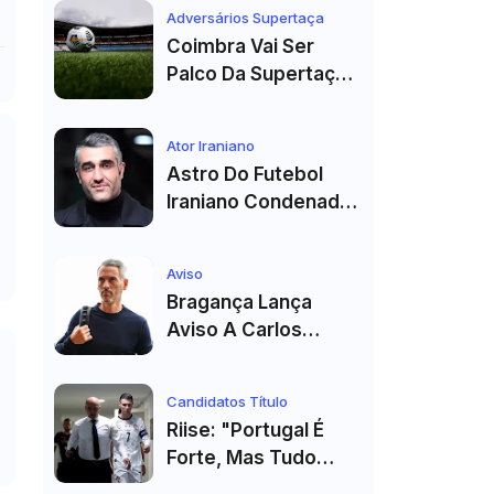
Véspera Do Real
Adversários Supertaça
Madrid
Coimbra Vai Ser
Palco Da Supertaça
Pela Quinta Vez!
Estádio Já Tem Data
Ator Iraniano
E Adversários
Astro Do Futebol
Confirmados
Iraniano Condenado
A 99 Chibatadas!
Ator E Jogador É
Aviso
Acusado De Estupro
Bragança Lança
E Sequestro
Aviso A Carlos
Vicens: "Vai Dar
Tudo" E Pode Mudar
Candidatos Título
O Sp. Braga
Riise: "Portugal É
Forte, Mas Tudo
Depende Da Forma