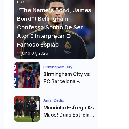
007
"The Name's Bond, James
Bond"! Bellingham
Confessa Sonho De Ser
Ator E Interpretar O
Famoso Espião
r
julho 07, 2026
Birmingham City
Birmingham City vs
FC Barcelona -
Highlights
Amar Dedic
Mourinho Esfrega As
Mãos! Duas Estrelas
Reforçam Benfica Na