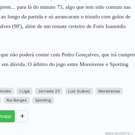
rgirem... para lá do minuto 75, algo que tem sido comum nas
ao longo da partida e só arrancaram o triunfo com golos de
alves (90'), além de um remate certeiro de Fotis Ioannidis
 que não poderá contar com Pedro Gonçalves, que irá cumpri
 em dúvida. O árbitro do jogo entre Moreirense e Sporting
annidis
I Liga
Jornada 23
Luis Suárez
Moreirense
Rui Borges
Sporting
tsapp
MAIS RECENTE