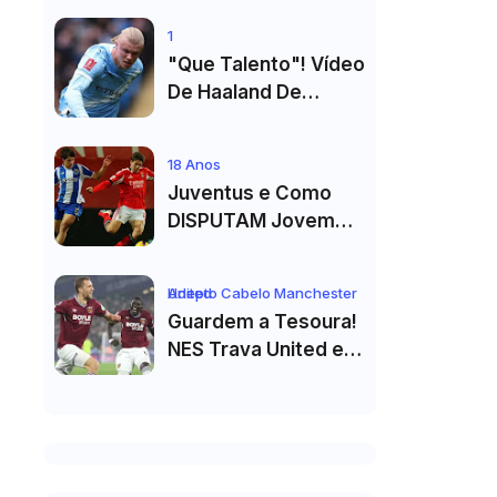
De Cristiano
1
Ronaldo"
"Que Talento"! Vídeo
De Haaland De
Cueca Branca No
Vestiário Arrasa A
18 Anos
Internet
Juventus e Como
DISPUTAM Jovem
PROMESSA da
Equipa B do FC Porto
Adepto Cabelo Manchester United
Guardem a Tesoura!
NES Trava United e
Corte de Cabelo Vai
Ter de Esperar