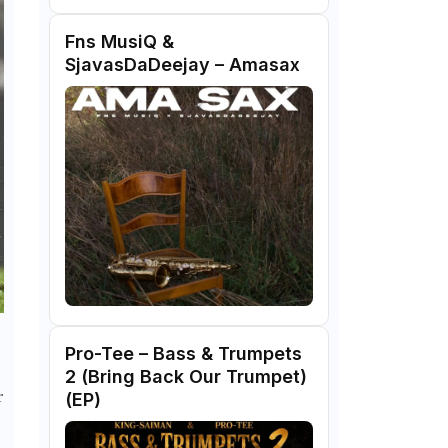
Fns MusiQ &
SjavasDaDeejay – Amasax
Pro-Tee – Bass & Trumpets
2 (Bring Back Our Trumpet)
r
(EP)