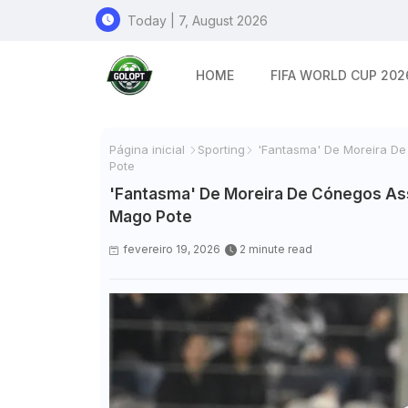
Today | 7, August 2026
HOME
FIFA WORLD CUP 202
Página inicial
Sporting
'Fantasma' De Moreira De
Pote
'Fantasma' De Moreira De Cónegos As
Mago Pote
fevereiro 19, 2026
2 minute read