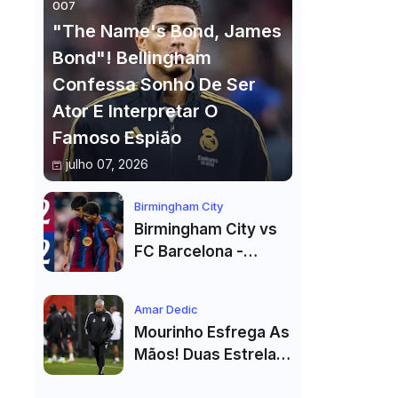
007
"The Name's Bond, James
Bond"! Bellingham
Confessa Sonho De Ser
Ator E Interpretar O
Famoso Espião
julho 07, 2026
Birmingham City
Birmingham City vs
FC Barcelona -
Highlights
Amar Dedic
Mourinho Esfrega As
Mãos! Duas Estrelas
Reforçam Benfica Na