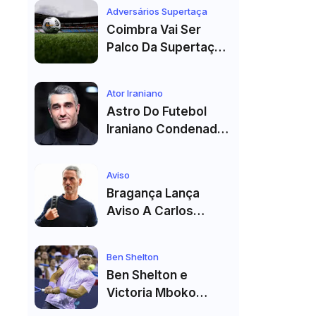
Véspera Do Real
Adversários Supertaça
Madrid
Coimbra Vai Ser
Palco Da Supertaça
Pela Quinta Vez!
Estádio Já Tem Data
Ator Iraniano
E Adversários
Astro Do Futebol
Confirmados
Iraniano Condenado
A 99 Chibatadas!
Ator E Jogador É
Aviso
Acusado De Estupro
Bragança Lança
E Sequestro
Aviso A Carlos
Vicens: "Vai Dar
Tudo" E Pode Mudar
Ben Shelton
O Sp. Braga
Ben Shelton e
Victoria Mboko
Fazem História com