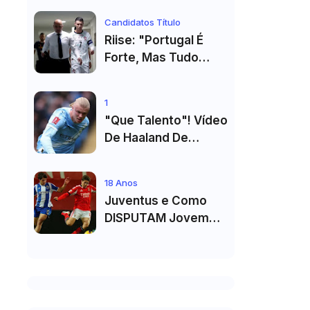
Primeiro Título no
Candidatos Título
Masters 1000 de
Riise: "Portugal É
Toronto
Forte, Mas Tudo
Depende Da Forma
De Cristiano
1
Ronaldo"
"Que Talento"! Vídeo
De Haaland De
Cueca Branca No
Vestiário Arrasa A
18 Anos
Internet
Juventus e Como
DISPUTAM Jovem
PROMESSA da
Equipa B do FC Porto