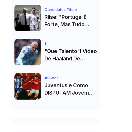
Primeiro Título no
Candidatos Título
Masters 1000 de
Riise: "Portugal É
Toronto
Forte, Mas Tudo
Depende Da Forma
De Cristiano
1
Ronaldo"
"Que Talento"! Vídeo
De Haaland De
Cueca Branca No
Vestiário Arrasa A
18 Anos
Internet
Juventus e Como
DISPUTAM Jovem
PROMESSA da
Equipa B do FC Porto