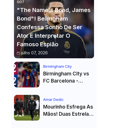
007
"The Name's Bond, James
Bond"! Bellingham
Confessa Sonho De Ser
Ator E Interpretar O
Famoso Espião
julho 07, 2026
Birmingham City
Birmingham City vs
FC Barcelona -
Highlights
Amar Dedic
Mourinho Esfrega As
Mãos! Duas Estrelas
Reforçam Benfica Na