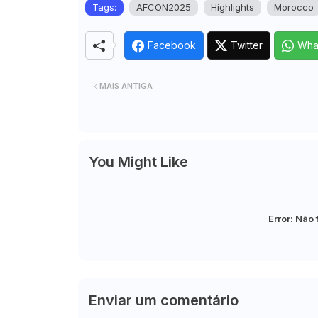
Tags:
AFCON2025
Highlights
Morocco
Facebook
Twitter
Wha
MAIS ANTIGA
You Might Like
Error:
Não 
Enviar um comentário