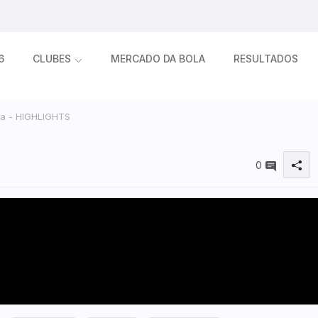
6
CLUBES
MERCADO DA BOLA
RESULTADOS
a - HIGHLIGHTS
0