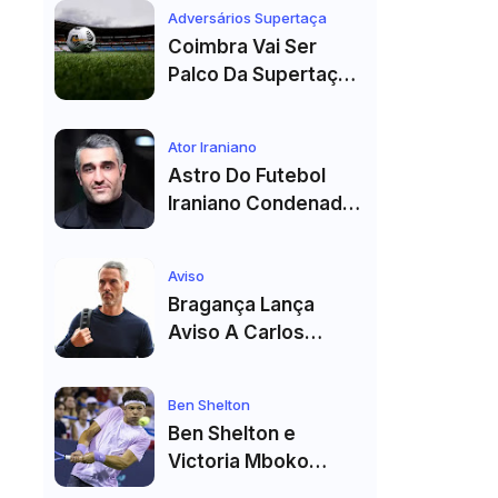
Véspera Do Real
Adversários Supertaça
Madrid
Coimbra Vai Ser
Palco Da Supertaça
Pela Quinta Vez!
Estádio Já Tem Data
Ator Iraniano
E Adversários
Astro Do Futebol
Confirmados
Iraniano Condenado
A 99 Chibatadas!
Ator E Jogador É
Aviso
Acusado De Estupro
Bragança Lança
E Sequestro
Aviso A Carlos
Vicens: "Vai Dar
Tudo" E Pode Mudar
Ben Shelton
O Sp. Braga
Ben Shelton e
Victoria Mboko
Fazem História com