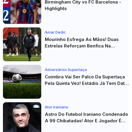
Birmingham City vs FC Barcelona -
Highlights
Amar Dedic
Mourinho Esfrega As Mãos! Duas
Estrelas Reforçam Benfica Na
Véspera Do Real Madrid
Adversários Supertaça
Coimbra Vai Ser Palco Da Supertaça
Pela Quinta Vez! Estádio Já Tem Data
E Adversários Confirmados
Ator Iraniano
Astro Do Futebol Iraniano Condenado
A 99 Chibatadas! Ator E Jogador É
Acusado De Estupro E Sequestro