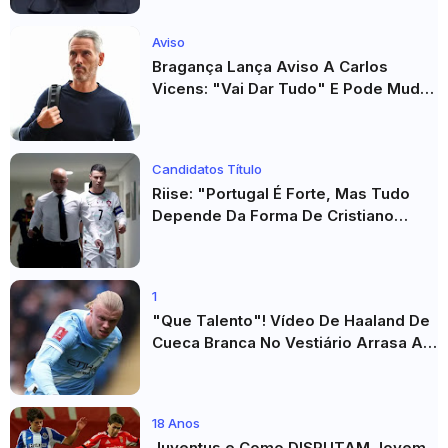
Aviso
Bragança Lança Aviso A Carlos
Vicens: "Vai Dar Tudo" E Pode Mudar
O Sp. Braga
Candidatos Título
Riise: "Portugal É Forte, Mas Tudo
Depende Da Forma De Cristiano
Ronaldo"
1
"Que Talento"! Vídeo De Haaland De
Cueca Branca No Vestiário Arrasa A
Internet
18 Anos
Juventus e Como DISPUTAM Jovem