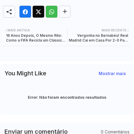
MAIS ANTIGA
MAIS RECENTE
16 Anos Depois, O Mesmo Rito:
Vergonha no Bernabéu! Real
Como a FIFA Recicla um Clássico
Madrid Cai em Casa Por 2-0 Para
Para Reacender a Magia do
o Celta Vigo e Termina com 3
Mundial
Vermelhos
You Might Like
Mostrar mais
Error:
Não foram encontrados resultados
Enviar um comentário
0 Comentários