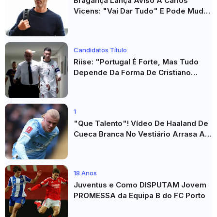
Bragança Lança Aviso A Carlos
Vicens: "Vai Dar Tudo" E Pode Mudar
O Sp. Braga
Candidatos Título
Riise: "Portugal É Forte, Mas Tudo
Depende Da Forma De Cristiano
Ronaldo"
1
"Que Talento"! Vídeo De Haaland De
Cueca Branca No Vestiário Arrasa A
Internet
18 Anos
Juventus e Como DISPUTAM Jovem
PROMESSA da Equipa B do FC Porto