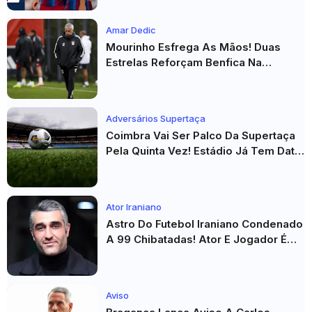
Amar Dedic
Mourinho Esfrega As Mãos! Duas
Estrelas Reforçam Benfica Na
Véspera Do Real Madrid
Adversários Supertaça
Coimbra Vai Ser Palco Da Supertaça
Pela Quinta Vez! Estádio Já Tem Data
E Adversários Confirmados
Ator Iraniano
Astro Do Futebol Iraniano Condenado
A 99 Chibatadas! Ator E Jogador É
Acusado De Estupro E Sequestro
Aviso