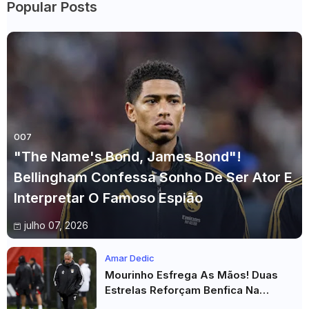
Popular Posts
007
"The Name's Bond, James Bond"!
Bellingham Confessa Sonho De Ser Ator E
Interpretar O Famoso Espião
julho 07, 2026
Amar Dedic
Mourinho Esfrega As Mãos! Duas
Estrelas Reforçam Benfica Na
Véspera Do Real Madrid