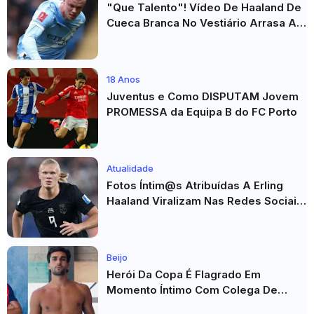
"Que Talento"! Vídeo De Haaland De
Cueca Branca No Vestiário Arrasa A
Internet
18 Anos
Juventus e Como DISPUTAM Jovem
PROMESSA da Equipa B do FC Porto
Atualidade
Fotos Íntim@s Atribuídas A Erling
Haaland Viralizam Nas Redes Sociais
E Geram Grande Repercussão
Beijo
Herói Da Copa É Flagrado Em
Momento Íntimo Com Colega De
Seleção! Fotos De Beijos Sem