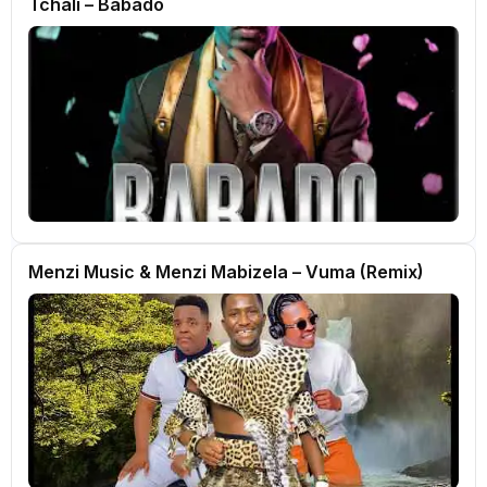
Tchali – Babado
Menzi Music & Menzi Mabizela – Vuma (Remix)