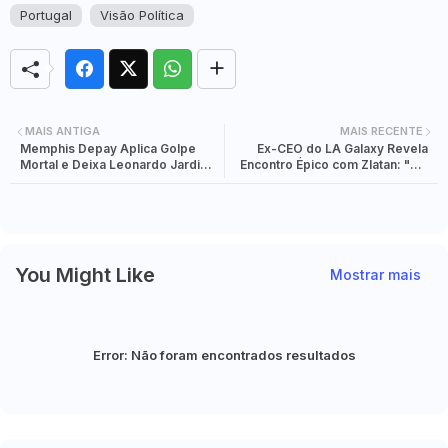
Portugal
Visão Política
MAIS ANTIGA
MAIS RECENTE
Memphis Depay Aplica Golpe
Ex-CEO do LA Galaxy Revela
Mortal e Deixa Leonardo Jardim
Encontro Épico com Zlatan: "Ele
com 'Um Pé Fora' da Taça do
Disse Que NÃO Renovava
Brasil
Comigo"
You Might Like
Mostrar mais
Error:
Não foram encontrados resultados