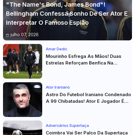
"The Name's Bond, James Bond"!
Bellingham Confessa Sonho De Ser Ator E
Interpretar O Famoso Espião
julho 07, 2026
Amar Dedic
Mourinho Esfrega As Mãos! Duas
Estrelas Reforçam Benfica Na
Véspera Do Real Madrid
Ator Iraniano
Astro Do Futebol Iraniano Condenado
A 99 Chibatadas! Ator E Jogador É
Acusado De Estupro E Sequestro
Adversários Supertaça
Coimbra Vai Ser Palco Da Supertaça