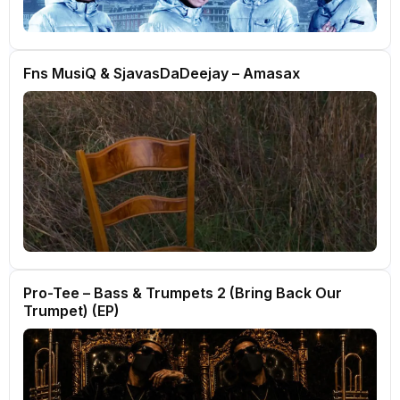
Fns MusiQ & SjavasDaDeejay – Amasax
Pro-Tee – Bass & Trumpets 2 (Bring Back Our
Trumpet) (EP)