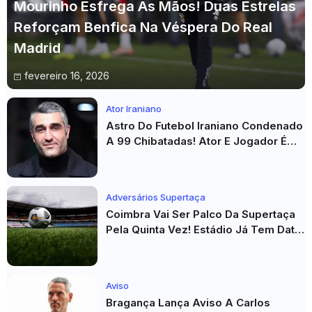
Mourinho Esfrega As Mãos! Duas Estrelas
Reforçam Benfica Na Véspera Do Real
Madrid
fevereiro 16, 2026
Ator Iraniano
Astro Do Futebol Iraniano Condenado
A 99 Chibatadas! Ator E Jogador É
Acusado De Estupro E Sequestro
Adversários Supertaça
Coimbra Vai Ser Palco Da Supertaça
Pela Quinta Vez! Estádio Já Tem Data
E Adversários Confirmados
Aviso
Bragança Lança Aviso A Carlos