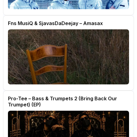
Fns MusiQ & SjavasDaDeejay – Amasax
Pro-Tee – Bass & Trumpets 2 (Bring Back Our
Trumpet) (EP)