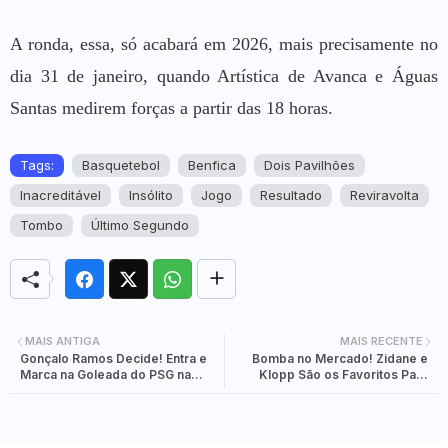
A ronda, essa, só acabará em 2026, mais precisamente no
dia 31 de janeiro, quando Artística de Avanca e Águas
Santas medirem forças a partir das 18 horas.
Tags:
Basquetebol
Benfica
Dois Pavilhões
Inacreditável
Insólito
Jogo
Resultado
Reviravolta
Tombo
Último Segundo
MAIS ANTIGA
MAIS RECENTE
Gonçalo Ramos Decide! Entra e
Bomba no Mercado! Zidane e
Marca na Goleada do PSG na
Klopp São os Favoritos Para
Perseguição ao Trono Francês
Substituir Xabi Alonso e a
Decisão é Iminente