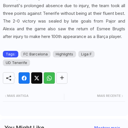
Bonmatí's prolonged absence due to injury, the team took all
three points against Tenerife without being at their fluent best.
The 2-0 victory was sealed by late goals from Pajor and
Alexia and the game also saw the return of Esmee Brugts
after injury to make here 100th appearance as a Barça player.
Tags:
FC Barcelona
Highlights
Liga F
UD Tenerife
MAIS ANTIGA
MAIS RECENTE
You Might Like
Mostrar mais