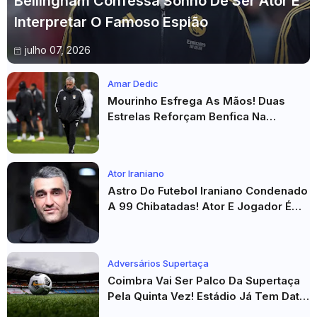
Bellingham Confessa Sonho De Ser Ator E
Interpretar O Famoso Espião
julho 07, 2026
Amar Dedic
Mourinho Esfrega As Mãos! Duas
Estrelas Reforçam Benfica Na
Véspera Do Real Madrid
Ator Iraniano
Astro Do Futebol Iraniano Condenado
A 99 Chibatadas! Ator E Jogador É
Acusado De Estupro E Sequestro
Adversários Supertaça
Coimbra Vai Ser Palco Da Supertaça
Pela Quinta Vez! Estádio Já Tem Data
E Adversários Confirmados