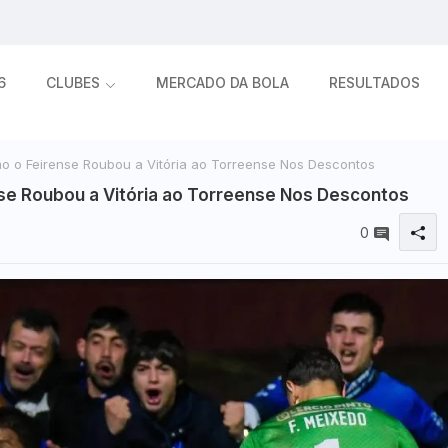
6
CLUBES
MERCADO DA BOLA
RESULTADOS
o o Feirense Roubou a Vitória ao Torreense Nos Descontos
se Roubou a Vitória ao Torreense Nos Descontos
0