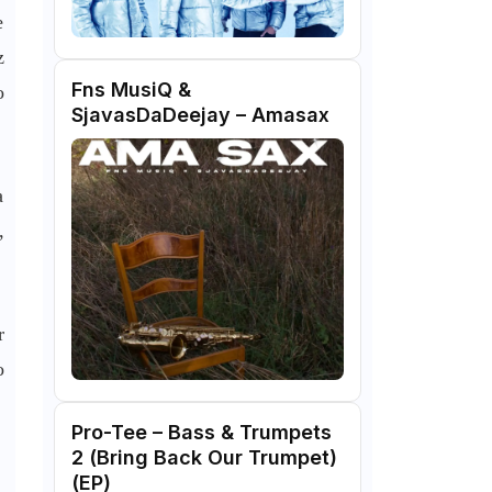
e
z
Fns MusiQ &
o
SjavasDaDeejay – Amasax
a
,
r
o
Pro-Tee – Bass & Trumpets
2 (Bring Back Our Trumpet)
(EP)