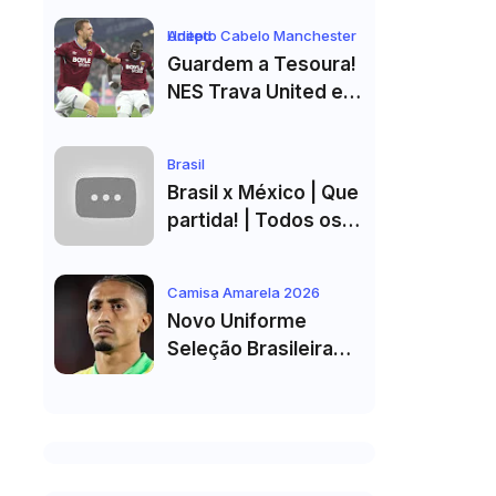
Equipa B do FC Porto
Adepto Cabelo Manchester United
Guardem a Tesoura!
NES Trava United e
Corte de Cabelo Vai
Ter de Esperar
Brasil
Brasil x México | Que
partida! | Todos os
golos e melhores
momentos em HD
Camisa Amarela 2026
2026
Novo Uniforme
Seleção Brasileira
2026 Vazado: Veja
Fotos do Kit Principal
para a Copa do
Mundo