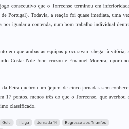
jogo consecutivo que o Torreense terminou em inferioridad
de Portugal). Todavia, a reação foi quase imediata, uma ve
por igualar a contenda, num bom trabalho individual dentr
o em que ambas as equipas procuravam chegar à vitória, 
ardo Costa: Nile John cruzou e Emanuel Moreira, oportuno
 da Feira quebrou um 'jejum' de cinco jornadas sem conhece
 com 17 pontos, menos três do que o Torreense, que averbou 
imo classificado.
Golo
II Liga
Jornada 14
Regresso aos Triunfos