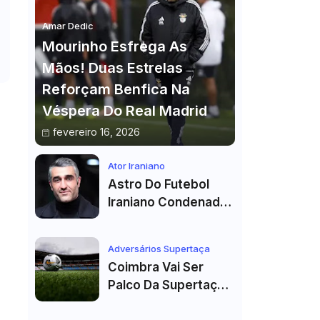
Amar Dedic
Mourinho Esfrega As
Mãos! Duas Estrelas
Reforçam Benfica Na
Véspera Do Real Madrid
fevereiro 16, 2026
Ator Iraniano
Astro Do Futebol
Iraniano Condenado
A 99 Chibatadas!
Ator E Jogador É
Adversários Supertaça
Acusado De Estupro
Coimbra Vai Ser
E Sequestro
Palco Da Supertaça
Pela Quinta Vez!