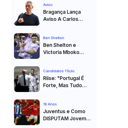
Estádio Já Tem Data
Aviso
E Adversários
Bragança Lança
Confirmados
Aviso A Carlos
Vicens: "Vai Dar
Tudo" E Pode Mudar
Ben Shelton
O Sp. Braga
Ben Shelton e
Victoria Mboko
Fazem História com
Primeiro Título no
Candidatos Título
Masters 1000 de
Riise: "Portugal É
Toronto
Forte, Mas Tudo
Depende Da Forma
De Cristiano
18 Anos
Ronaldo"
Juventus e Como
DISPUTAM Jovem
PROMESSA da