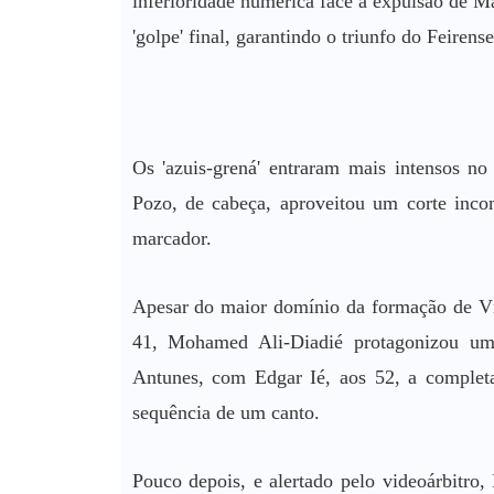
inferioridade numérica face à expulsão de 
'golpe' final, garantindo o triunfo do Feirense
Os 'azuis-grená' entraram mais intensos n
Pozo, de cabeça, aproveitou um corte inco
marcador.
Apesar do maior domínio da formação de Vít
41, Mohamed Ali-Diadié protagonizou um 
Antunes, com Edgar Ié, aos 52, a completar
sequência de um canto.
Pouco depois, e alertado pelo videoárbitro