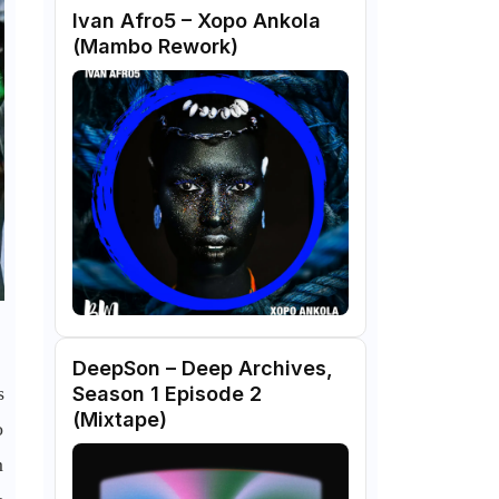
Ivan Afro5 – Xopo Ankola
(Mambo Rework)
DeepSon – Deep Archives,
s
Season 1 Episode 2
(Mixtape)
o
m