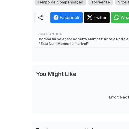
Tempo de Compensação
Torreense
Vitóri
Facebook
Twitter
Wha
MAIS ANTIGA
Bomba na Seleção! Roberto Martínez Abre a Porta a 
"Está Num Momento Incrível"
You Might Like
Error:
Não 