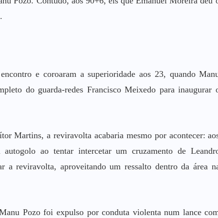
Manu Pozo. Contudo, aos 90+6, eis que Emanuel Moreira deu 
.
o encontro e coroaram a superioridade aos 23, quando Man
mpleto do guarda-redes Francisco Meixedo para inaugurar 
or Martins, a reviravolta acabaria mesmo por acontecer: ao
autogolo ao tentar intercetar um cruzamento de Leandr
 a reviravolta, aproveitando um ressalto dentro da área n
, Manu Pozo foi expulso por conduta violenta num lance co