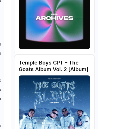
o
u
o
Temple Boys CPT – The
Goats Album Vol. 2 [Album]
s
o
a
m