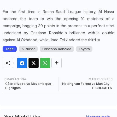
For the first time in Roshn Saudi League history, Al Nassr
became the team to win the opening 10 matches of a
campaign, bagging 30 points in the process in a perfect start
underlined by Cristiano Ronaldo's brilliance with a double
against Al Okhdood, while Joao Felix added the third 👊
Tags:
Al Nassr
Cristiano Ronaldo
Toyota
MAIS ANTIGA
MAIS RECENTE
Côte d'Ivoire vs Mozambique -
Nottingham Forest vs Man City -
Highlights
HIGHLIGHTS
You Might Like
Mostrar mais