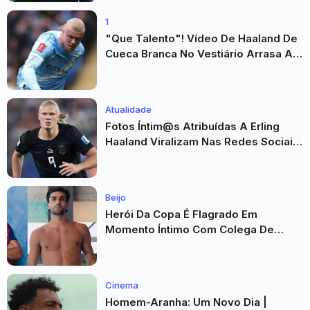
1
"Que Talento"! Vídeo De Haaland De
Cueca Branca No Vestiário Arrasa A
Internet
Atualidade
Fotos Íntim@s Atribuídas A Erling
Haaland Viralizam Nas Redes Sociais
E Geram Grande Repercussão
Beijo
Herói Da Copa É Flagrado Em
Momento Íntimo Com Colega De
Seleção! Fotos De Beijos Sem
Camisa Viraviralizam
Cinema
Homem-Aranha: Um Novo Dia |