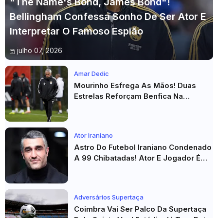
"The Name's Bond, James Bond"!
Bellingham Confessa Sonho De Ser Ator E
Interpretar O Famoso Espião
julho 07, 2026
Amar Dedic
Mourinho Esfrega As Mãos! Duas
Estrelas Reforçam Benfica Na
Véspera Do Real Madrid
Ator Iraniano
Astro Do Futebol Iraniano Condenado
A 99 Chibatadas! Ator E Jogador É
Acusado De Estupro E Sequestro
Adversários Supertaça
Coimbra Vai Ser Palco Da Supertaça