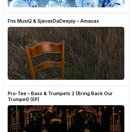
Fns MusiQ & SjavasDaDeejay – Amasax
Pro-Tee – Bass & Trumpets 2 (Bring Back Our
Trumpet) (EP)