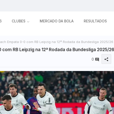
6
CLUBES
MERCADO DA BOLA
RESULTADOS
ch Empata 0-0 com RB Leipzig na 12ª Rodada da Bundesliga 2025/26
com RB Leipzig na 12ª Rodada da Bundesliga 2025/2
0