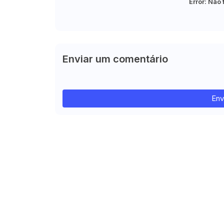
Error:
Não 
Enviar um comentário
Env