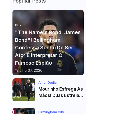
Popular Posts
007
"The Name's Bond, James
Bond"! Bellingham
Confessa Sonho De Ser
Ator E Interpretar O
Famoso Espião
julho 07, 2026
Amar Dedic
Mourinho Esfrega As
Mãos! Duas Estrelas
Reforçam Benfica Na
Véspera Do Real
Birmingham City