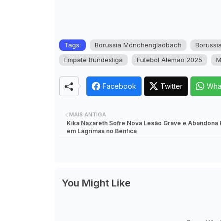
Tags:
Borussia Mönchengladbach
Borussi
Empate Bundesliga
Futebol Alemão 2025
M
Facebook
Twitter
Wha
MAIS ANTIGA
Kika Nazareth Sofre Nova Lesão Grave e Abandona 
em Lágrimas no Benfica
You Might Like