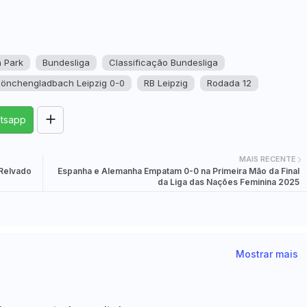
a Park
Bundesliga
Classificação Bundesliga
önchengladbach Leipzig 0-0
RB Leipzig
Rodada 12
tsapp
MAIS RECENTE
Relvado
Espanha e Alemanha Empatam 0-0 na Primeira Mão da Final
da Liga das Nações Feminina 2025
Mostrar mais