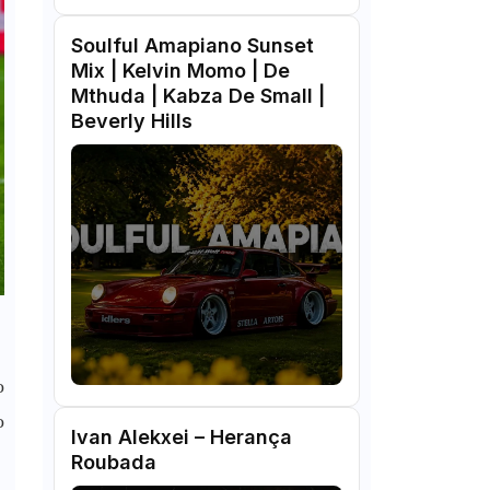
Soulful Amapiano Sunset
Mix | Kelvin Momo | De
Mthuda | Kabza De Small |
Beverly Hills
o
o
Ivan Alekxei – Herança
Roubada