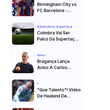
Madrid
Birmingham City vs
FC Barcelona -
Highlights
Adversários Supertaça
Coimbra Vai Ser
Palco Da Supertaça
Pela Quinta Vez!
Estádio Já Tem Data
Aviso
E Adversários
Bragança Lança
Confirmados
Aviso A Carlos
Vicens: "Vai Dar
Tudo" E Pode Mudar
1
O Sp. Braga
"Que Talento"! Vídeo
De Haaland De
Cueca Branca No
Vestiário Arrasa A