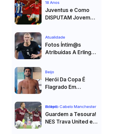
18 Anos
Internet
Juventus e Como
DISPUTAM Jovem
PROMESSA da
Equipa B do FC Porto
Atualidade
Fotos Íntim@s
Atribuídas A Erling
Haaland Viralizam
Nas Redes Sociais E
Beijo
Geram Grande
Herói Da Copa É
Repercussão
Flagrado Em
Momento Íntimo
Com Colega De
Adepto Cabelo Manchester United
Seleção! Fotos De
Guardem a Tesoura!
Beijos Sem Camisa
NES Trava United e
Viraviralizam
Corte de Cabelo Vai