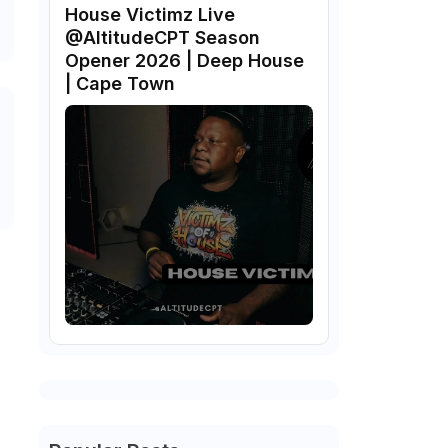
House Victimz Live
‪‪@AltitudeCPT‬ Season
Opener 2026 | Deep House
| Cape Town